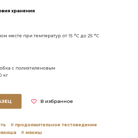
овия хранения
ом месте при температур от 15 °С до 25 °С
обка с полиэтиленовым
0 кг
АЗЕЦ
В избранное
ть
продолжительное тестоведение
мякиша
мякиш