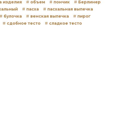
а изделия
объем
пончик
Берлинер
схальный
пасха
пасхальная выпечка
булочка
венская выпечка
пирог
сдобное тесто
сладкое тесто