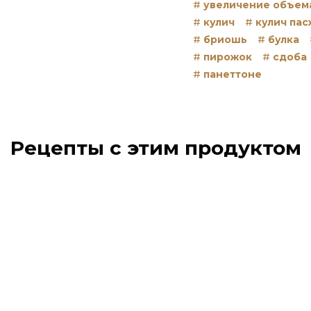
увеличение объем
кулич
кулич па
бриошь
булка
пирожок
сдоба
панеттоне
Рецепты с этим продуктом