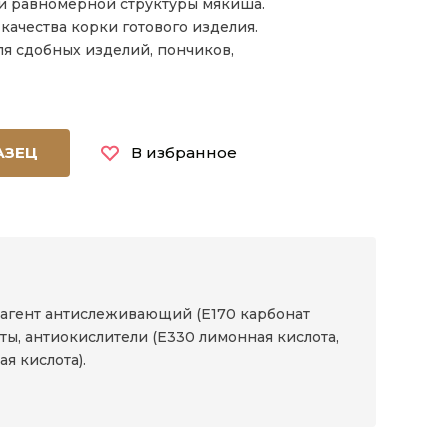
и равномерной структуры мякиша.
качества корки готового изделия.
я сдобных изделий, пончиков,
АЗЕЦ
В избранное
 агент антислеживающий (Е170 карбонат
ты, антиокислители (Е330 лимонная кислота,
я кислота).