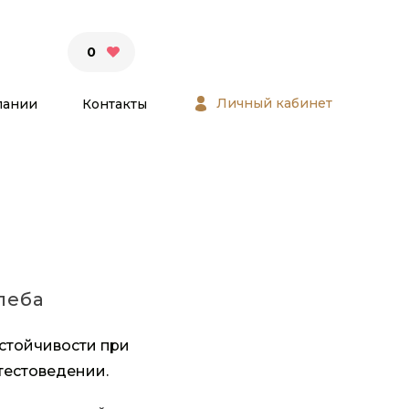
0
Личный кабинет
пании
Контакты
леба
стойчивости при
естоведении.