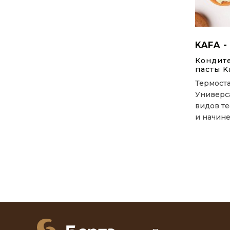
KAFA -
Кондит
пасты K
Термоста
Универса
видов те
и начине