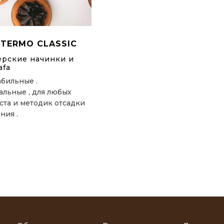
 TERMO CLASSIC
ерские начинки и
afa
бильные .
льные , для любых
ста и методик отсадки
ния .