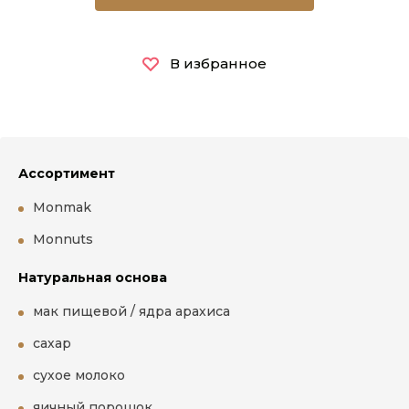
В избранное
Ассортимент
Monmаk
Monnuts
Натуральная основа
мак пищевой / ядра арахиса
сахар
сухое молоко
яичный порошок